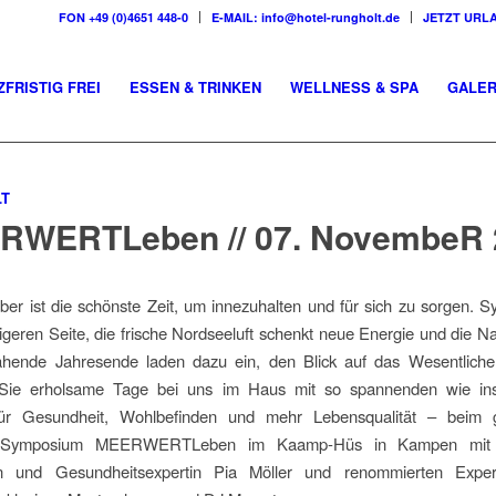
FON +49 (0)4651 448-0
E-MAIL: info@hotel-rungholt.de
JETZT URL
ZFRISTIG FREI
ESSEN & TRINKEN
WELLNESS & SPA
GALER
LT
RWERTLeben // 07. NovembeR 
r ist die schönste Zeit, um innezuhalten und für sich zu sorgen. Syl
igeren Seite, die frische Nordseeluft schenkt neue Energie und die N
hende Jahresende laden dazu ein, den Blick auf das Wesentliche 
Sie erholsame Tage bei uns im Haus mit so spannenden wie ins
ür Gesundheit, Wohlbefinden und mehr Lebensqualität – beim 
h-Symposium MEERWERTLeben im Kaamp-Hüs in Kampen mit d
in und Gesundheitsexpertin Pia Möller und renommierten Exper