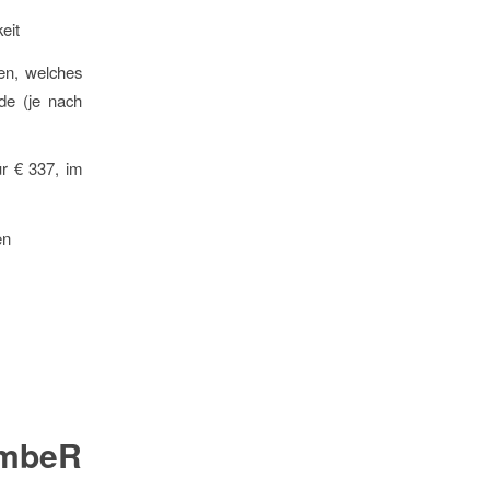
eit
en, welches
de (je nach
r € 337, im
en
embeR