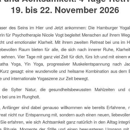
19. bis 22. November 2026
Faser des Seins im Hier und Jetzt ankommen: Die Hamburger Yogal
erin für Psychotherapie Nicole Vogt begleitet Menschen auf ihrem We
ht und emotionaler Klarheit. Mit ihrem zweiten Retreat bei uns im
iebevollen Raum bieten für alle, die sich nach innerer Ruhe, Klarhe
 sehnen. Vier Tage mit ganz viel Zeit für dich, fürs Ich und mit einem
atha Yoga, Yin Yoga, progressiver Muskelentspannung nach Ja
. Kurz gesagt: eine wundervolle und heilsame Kombination aus dem 
le und internationale Yogaszene zur Zeit bewegt.
 die Sylter Natur, die gesundheitsbewussten Mahlzeiten und d
 bei uns im Rungholt.
, Anfänger sind dabei genauso willkommen wie bereits Erfahrene,
eat nicht nur Entspannung mit, sondern auch einen neuen, liebevoller
 Sie erfahren, wie sich Achtsamkeit ganz natürlich in den Alltag integr
ne Rituale, Momente der Stille und einen bewussteren Umgang mit