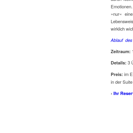
Emotionen.
»nur« ein
Lebensweis
wirklich wich
Ablauf des
Zeitraum:
1
Details:
3 Ü
Preis:
im E
in der Suit
›
Ihr Rese