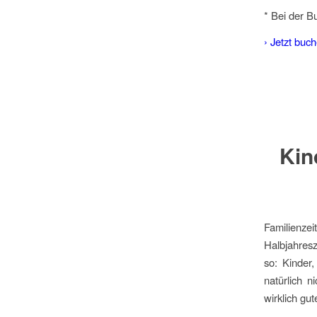
* Bei der 
› Jetzt buc
Kin
Familienz
Halbjahresz
so: Kinder
natürlich n
wirklich gu