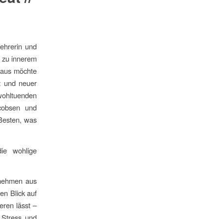
ehrerin und
g zu innerem
 Haus möchte
it und neuer
 wohltuenden
cobsen und
Besten, was
ie wohlige
 nehmen aus
en Blick auf
ieren lässt –
 Stress und