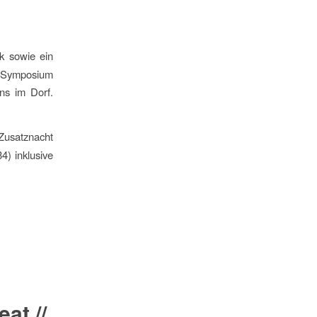
k sowie ein
s Symposium
s im Dorf.
 Zusatznacht
) inklusive
at //