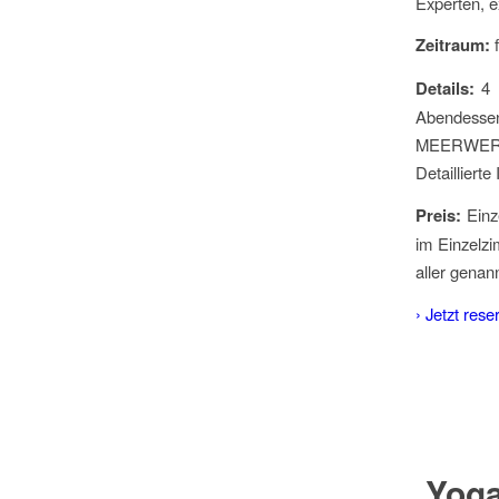
Experten, e
Zeitraum:
f
Details:
4 
Abendessen
MEERWERTL
Detaillierte
Preis:
Einze
im Einzelz
aller genan
› Jetzt rese
Yoga