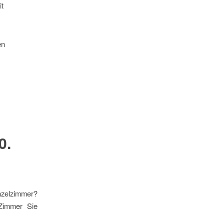
it
en
0.
nzelzimmer?
 Zimmer Sie