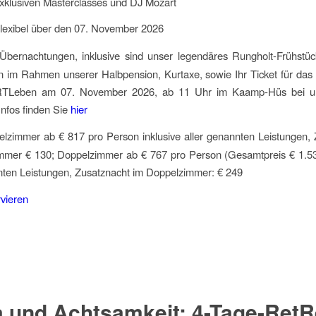
xklusiven Masterclasses und DJ Mozart
lexibel über den 07. November 2026
Übernachtungen, inklusive sind unser legendäres Rungholt-Frühstüc
 im Rahmen unserer Halbpension, Kurtaxe, sowie Ihr Ticket für da
eben am 07. November 2026, ab 11 Uhr im Kaamp-Hüs bei un
 Infos finden Sie
hier
lzimmer ab € 817 pro Person inklusive aller genannten Leistungen,
immer € 130; Doppelzimmer ab € 767 pro Person (Gesamtpreis € 1.534
nten Leistungen, Zusatznacht im Doppelzimmer: € 249
rvieren
 und Achtsamkeit: 4-Tage-RetRe