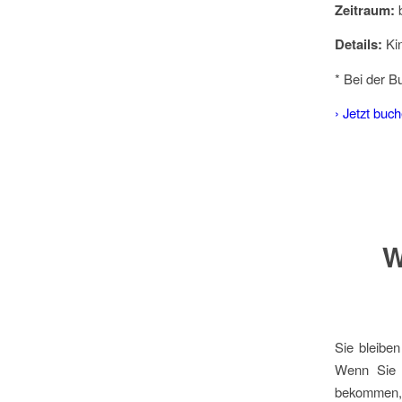
Zeitraum:
b
Details:
Kin
* Bei der 
› Jetzt buc
W
Sie bleibe
Wenn Sie s
bekommen, 