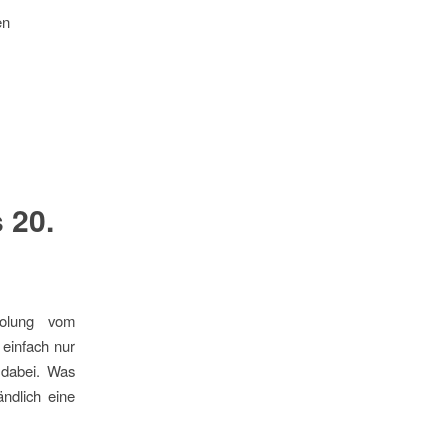
en
 20.
holung vom
 einfach nur
 dabei. Was
ändlich eine