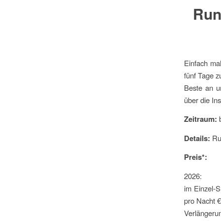
Run
Einfach mal
fünf Tage z
Beste an un
über die Ins
Zeitraum:
b
Details:
Ru
Preis*:
2026:
im Einzel-
pro Nacht €
Verlängeru