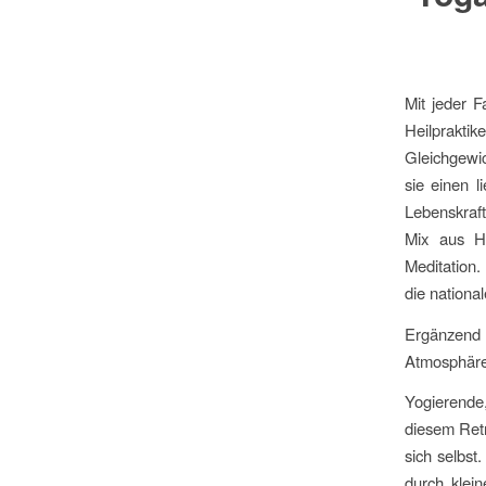
Mit jeder 
Heilpraktik
Gleichgewic
sie einen l
Lebenskraft
Mix aus H
Meditation
die nationa
Ergänzend
Atmosphäre
Yogierende
diesem Retr
sich selbst.
durch klei