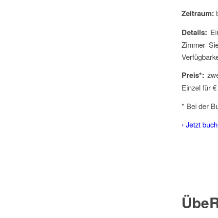
Zeitraum:
b
Details:
Ein
Zimmer Sie
Verfügbarke
Preis*:
zwe
Einzel für €
* Bei der 
› Jetzt buc
ÜbeR