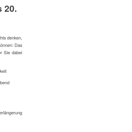
 20.
chts denken,
 können: Das
er Sie dabei
keit
Abend
erlängerung