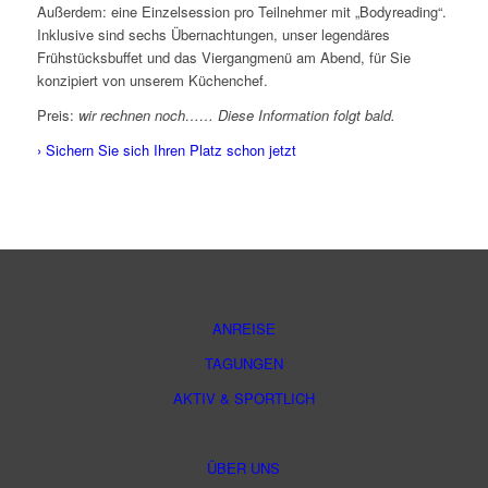
Außerdem: eine Einzelsession pro Teilnehmer mit „Bodyreading“.
Inklusive sind sechs Übernachtungen, unser legendäres
Frühstücksbuffet und das Viergangmenü am Abend, für Sie
konzipiert von unserem Küchenchef.
Preis:
wir rechnen noch…… Diese Information folgt bald.
› Sichern Sie sich Ihren Platz schon jetzt
ANREISE
TAGUNGEN
AKTIV & SPORTLICH
ÜBER UNS